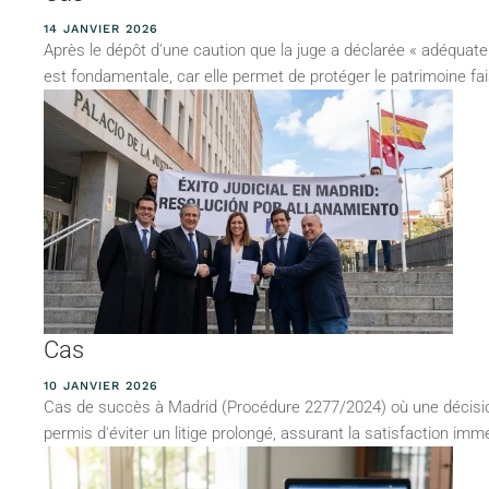
14 JANVIER 2026
Après le dépôt d'une caution que la juge a déclarée « adéquate e
est fondamentale, car elle permet de protéger le patrimoine faisan
Cas
10 JANVIER 2026
Cas de succès à Madrid (Procédure 2277/2024) où une décision f
permis d'éviter un litige prolongé, assurant la satisfaction i