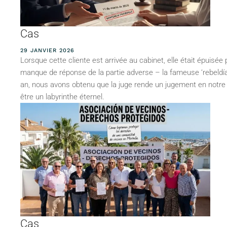
Cas
29 JANVIER 2026
Lorsque cette cliente est arrivée au cabinet, elle était épuisée
manque de réponse de la partie adverse – la fameuse ‘rebeldía
an, nous avons obtenu que la juge rende un jugement en notre f
être un labyrinthe éternel.
Cas