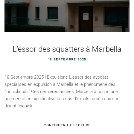
L'essor des squatters à Marbella
18 SEPTEMBRE 2025
18 Septiembre 2025 | Expulsions L'essor des avocats
spécialisés en expulsion à Marbella et le phénomène des
"inquiokupas" Ces dernières années, Marbella a connu une
augmentation significative des cas d'expulsion liés aux soi-
disant "inquiok...
CONTINUER LA LECTURE