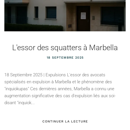
L'essor des squatters à Marbella
18 SEPTEMBRE 2025
18 Septiembre 2025 | Expulsions L'essor des avocats
spécialisés en expulsion à Marbella et le phénomène des
"inquiokupas" Ces dernières années, Marbella a connu une
augmentation significative des cas d'expulsion liés aux soi-
disant "inquiok...
CONTINUER LA LECTURE