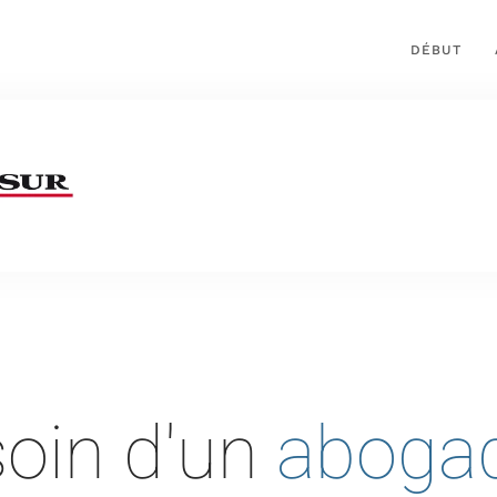
DÉBUT
oin d'un
aboga