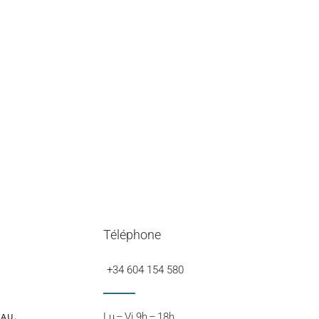
Téléphone
+34 604 154 580
Lu – Vi 9h – 18h
AU.