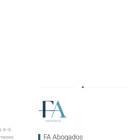
s 4–6
FA Abogados
 meses.