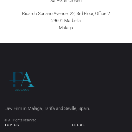
Sat–Sun Closed
Ricardo Soriano Avenue, 22, 3rd Floor, Office 2
29601 Marbella
Malaga
Law Firm in Malaga, Tarifa and Seville, Spain.
©
All rights reserved.
TOPICS
LEGAL