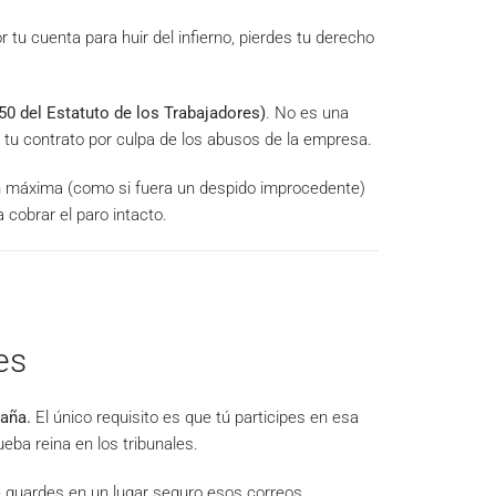
r tu cuenta para huir del infierno, pierdes tu derecho
 50 del Estatuto de los Trabajadores)
. No es una
tu contrato por culpa de los abusos de la empresa.
ión máxima (como si fuera un despido improcedente)
cobrar el paro intacto.
es
paña.
El único requisito es que tú participes en esa
eba reina en los tribunales.
e guardes en un lugar seguro esos correos