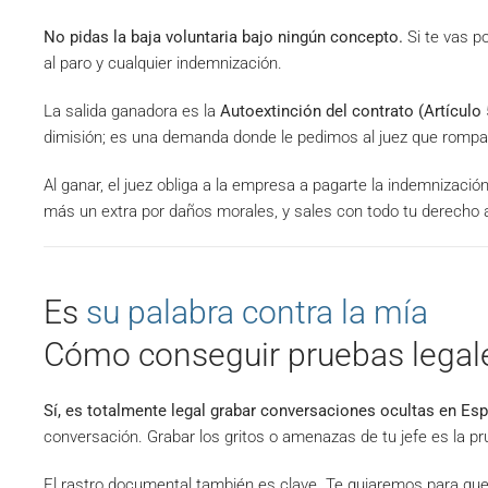
No pidas la baja voluntaria bajo ningún concepto.
Si te vas po
al paro y cualquier indemnización.
La salida ganadora es la
Autoextinción del contrato (Artículo
dimisión; es una demanda donde le pedimos al juez que rompa 
Al ganar, el juez obliga a la empresa a pagarte la indemnizac
más un extra por daños morales, y sales con todo tu derecho a 
Es
su palabra contra la mía
Cómo conseguir pruebas legal
Sí, es totalmente legal grabar conversaciones ocultas en Es
conversación. Grabar los gritos o amenazas de tu jefe es la pru
El rastro documental también es clave. Te guiaremos para qu