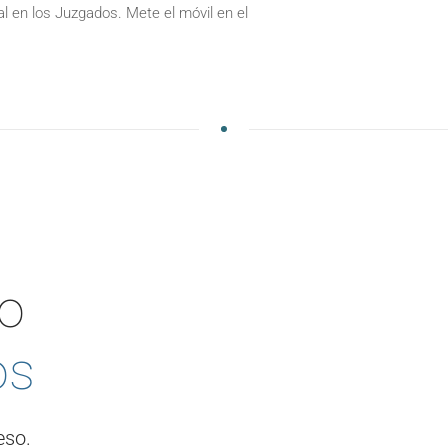
al en los Juzgados. Mete el móvil en el
ro
os
eso.