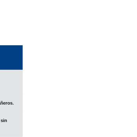
añeros.
 sin