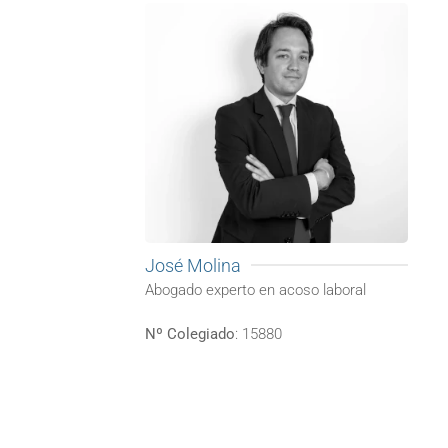
José Molina
Abogado experto en acoso laboral
Nº Colegiado
: 15880