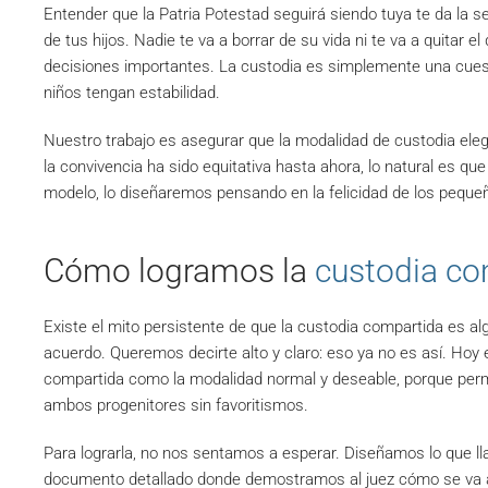
Entender que la Patria Potestad seguirá siendo tuya te da la s
de tus hijos. Nadie te va a borrar de su vida ni te va a quitar 
decisiones importantes. La custodia es simplemente una cuest
niños tengan estabilidad.
Nuestro trabajo es asegurar que la modalidad de custodia elegi
la convivencia ha sido equitativa hasta ahora, lo natural es que
modelo, lo diseñaremos pensando en la felicidad de los pequeño
Cómo logramos la
custodia co
Existe el mito persistente de que la custodia compartida es al
acuerdo. Queremos decirte alto y claro: eso ya no es así. Hoy 
compartida como la modalidad normal y deseable, porque permi
ambos progenitores sin favoritismos.
Para lograrla, no nos sentamos a esperar. Diseñamos lo que
documento detallado donde demostramos al juez cómo se va a or