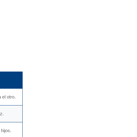
 el otro.
z.
 hijos.