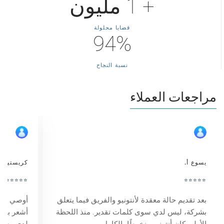
+ 1 مليون
قضايا محلولة
94%
نسبة النجاح
مراجعات العملاء
يسوع أ.
كريستينا ر
⭐⭐⭐⭐⭐
⭐⭐⭐⭐⭐
بعد تقديم حالة معقدة لأنتونيو والفريق فيما يتعلق
أوصي به ب
بشركة، ليس لدي سوى كلمات تقدير. منذ اللحظة
أشعر بالد
الأولى كان أنتونيو منخرطًا بالكامل…
لدي مشكل